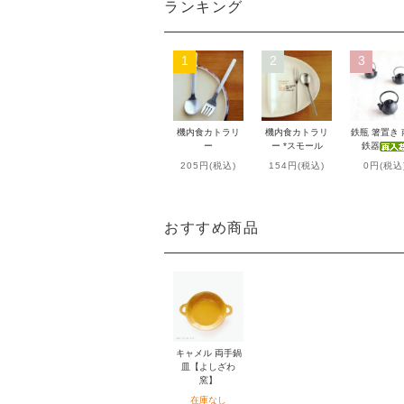
ランキング
1
2
3
機内食カトラリ
機内食カトラリ
鉄瓶 箸置き
ー
ー *スモール
鉄器
205円(税込)
154円(税込)
0円(税込
おすすめ商品
キャメル 両手鍋
皿【よしざわ
窯】
在庫なし