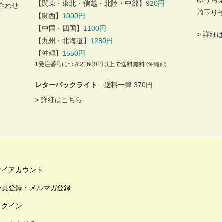
ゆうち
【関東・東北・信越・北陸・中部】
920円
合わせ
埼玉り
【関西】
1000円
【中国・四国】
1100円
>
詳細
【九州・北海道】
1280円
【沖縄】
1550円
1受注番号につき21600円以上で送料無料
(沖縄別)
レターパックライト
送料一律 370円
>
詳細はこちら
マイアカウント
会員登録・メルマガ登録
ログイン