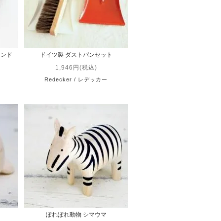
ランド
ドイツ製 ダストパンセット
1,946円(税込)
Redecker / レデッカー
ぽれぽれ動物 シマウマ