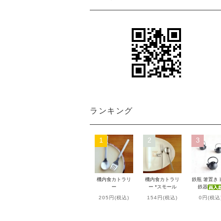
ランキング
1
2
3
機内食カトラリ
機内食カトラリ
鉄瓶 箸置き
ー
ー *スモール
鉄器
205円(税込)
154円(税込)
0円(税込