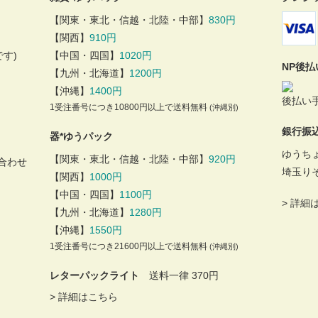
【関東・東北・信越・北陸・中部】
830円
【関西】
910円
す)
【中国・四国】
1020円
NP後
【九州・北海道】
1200円
【沖縄】
1400円
後払い手
1受注番号につき10800円以上で送料無料
(沖縄別)
銀行振
器*ゆうパック
ゆうち
【関東・東北・信越・北陸・中部】
920円
合わせ
埼玉り
【関西】
1000円
【中国・四国】
1100円
>
詳細
【九州・北海道】
1280円
【沖縄】
1550円
1受注番号につき21600円以上で送料無料
(沖縄別)
レターパックライト
送料一律 370円
>
詳細はこちら