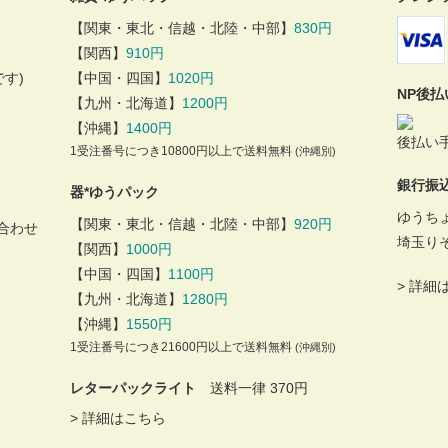
【関東・東北・信越・北陸・中部】
830円
【関西】
910円
す)
【中国・四国】
1020円
NP後
【九州・北海道】
1200円
【沖縄】
1400円
後払い手
1受注番号につき10800円以上で送料無料
(沖縄別)
銀行振
器*ゆうパック
ゆうち
【関東・東北・信越・北陸・中部】
920円
合わせ
埼玉り
【関西】
1000円
【中国・四国】
1100円
>
詳細
【九州・北海道】
1280円
【沖縄】
1550円
1受注番号につき21600円以上で送料無料
(沖縄別)
レターパックライト
送料一律 370円
>
詳細はこちら