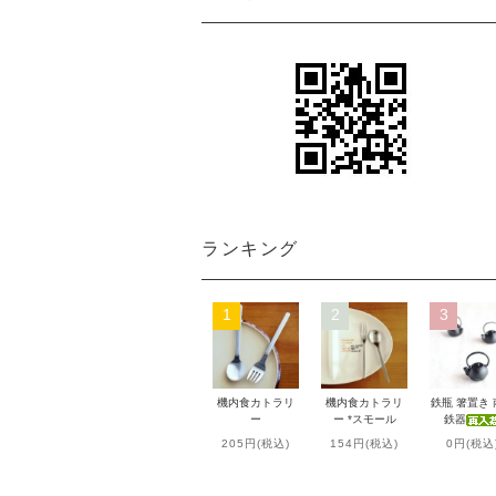
ランキング
1
2
3
機内食カトラリ
機内食カトラリ
鉄瓶 箸置き
ー
ー *スモール
鉄器
205円(税込)
154円(税込)
0円(税込