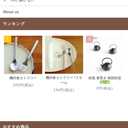
About us
ランキング
1
2
3
機内食カトラリー *スモ
機内食カトラリー
鉄瓶 箸置き 南部鉄器
ール
205円(税込)
0円(税込)
154円(税込)
おすすめ商品