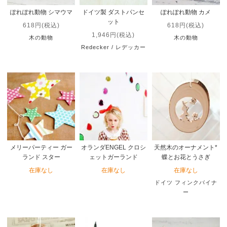
ぽれぽれ動物 シマウマ
ドイツ製 ダストパンセ
ぽれぽれ動物 カメ
ット
618円(税込)
618円(税込)
1,946円(税込)
木の動物
木の動物
Redecker / レデッカー
メリーパーティー ガー
オランダENGEL クロシ
天然木のオーナメント*
ランド スター
ェットガーランド
蝶とお花とうさぎ
在庫なし
在庫なし
在庫なし
ドイツ フィンクバイナ
ー