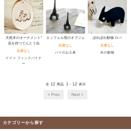
天然木のオーナメント*
エッフェル塔のオブジェ
ぽれぽれ動物 ロバ
花を持つてんとう虫
在庫なし
在庫なし
在庫なし
パリのお土産
木の動物
ドイツ フィンクバイナ
ー
12
1
12
全
商品
-
表示
< Prev
Next >
カテゴリーから探す