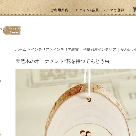
ご利用案内
ログイン/会員・メルマガ登録
ホーム
>
インテリア
>
インテリア雑貨
|
子供部屋インテリア
|
かわいい
天然木のオーナメント*花を持つてんとう虫