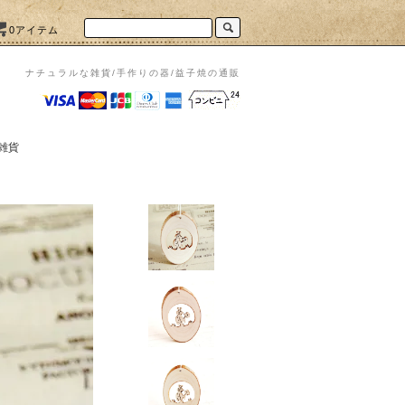
0アイテム
ナチュラルな雑貨/手作りの器/益子焼の通販
雑貨