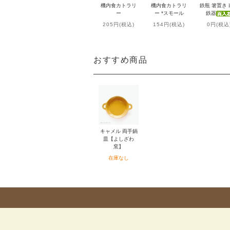
機内食カトラリ
機内食カトラリ
鉄瓶 箸置き
ー
ー *スモール
鉄器
205円(税込)
154円(税込)
0円(税込
おすすめ商品
キャメル 両手鍋
皿【よしざわ
窯】
在庫なし