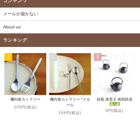
コンテンツ
メールが届かない
About us
ランキング
1
2
3
機内食カトラリー *スモ
機内食カトラリー
鉄瓶 箸置き 南部鉄器
ール
205円(税込)
0円(税込)
154円(税込)