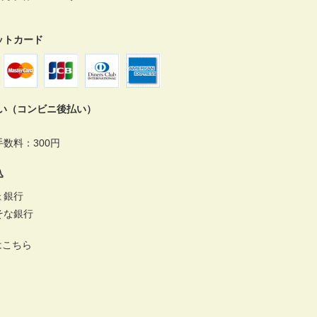
ットカード
払い（コンビニ後払い）
数料：300円
込
ょ銀行
そな銀行
はこちら