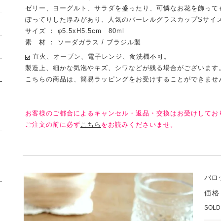
ゼリー、ヨーグルト、サラダを盛ったり、可憐なお花を飾って
ぽってりした厚みがあり、人気のバーレルグラスカップSサイ
サイズ ： φ5.5xH5.5cm 80ml
素 材 ： ソーダガラス / ブラジル製
直火、オーブン、電子レンジ、食洗機不可。
製造上、細かな気泡やキズ、シワなどが残る場合がございます
こちらの商品は、簡易ラッピングをお受けすることができませ
お客様のご都合によるキャンセル・返品・交換はお受けしてお
ご注文の前に必ず
こちら
をお読みくださいませ。
バロ
価格
SOLD