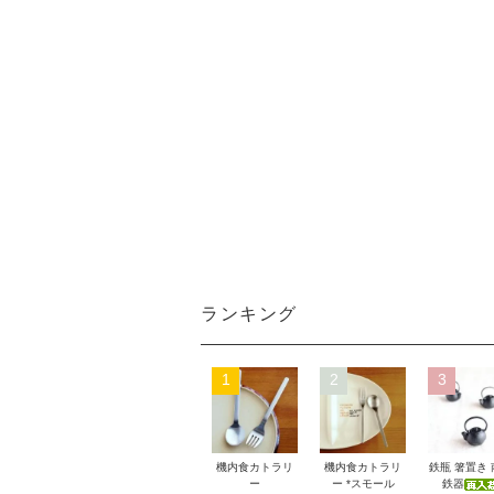
ランキング
1
2
3
機内食カトラリ
機内食カトラリ
鉄瓶 箸置き
ー
ー *スモール
鉄器