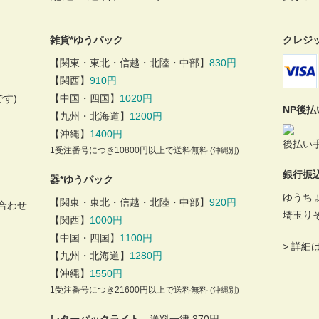
雑貨*ゆうパック
クレジ
【関東・東北・信越・北陸・中部】
830円
【関西】
910円
す)
【中国・四国】
1020円
NP後
【九州・北海道】
1200円
【沖縄】
1400円
後払い手
1受注番号につき10800円以上で送料無料
(沖縄別)
銀行振
器*ゆうパック
ゆうち
【関東・東北・信越・北陸・中部】
920円
合わせ
埼玉り
【関西】
1000円
【中国・四国】
1100円
>
詳細
【九州・北海道】
1280円
【沖縄】
1550円
1受注番号につき21600円以上で送料無料
(沖縄別)
レターパックライト
送料一律 370円