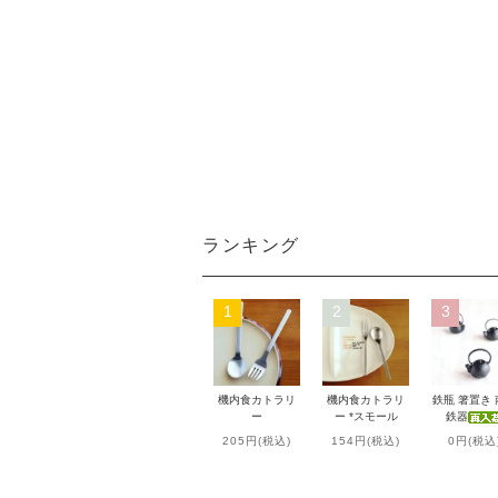
ランキング
1
2
3
機内食カトラリ
機内食カトラリ
鉄瓶 箸置き
ー
ー *スモール
鉄器
205円(税込)
154円(税込)
0円(税込