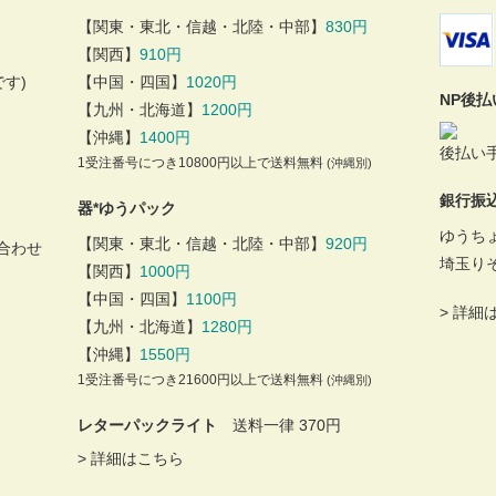
【関東・東北・信越・北陸・中部】
830円
【関西】
910円
す)
【中国・四国】
1020円
NP後
【九州・北海道】
1200円
【沖縄】
1400円
後払い手
1受注番号につき10800円以上で送料無料
(沖縄別)
銀行振
器*ゆうパック
ゆうち
【関東・東北・信越・北陸・中部】
920円
合わせ
埼玉り
【関西】
1000円
【中国・四国】
1100円
>
詳細
【九州・北海道】
1280円
【沖縄】
1550円
1受注番号につき21600円以上で送料無料
(沖縄別)
レターパックライト
送料一律 370円
>
詳細はこちら