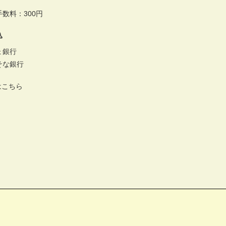
数料：300円
込
ょ銀行
そな銀行
はこちら