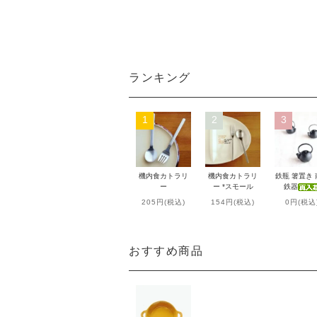
ランキング
1
2
3
機内食カトラリ
機内食カトラリ
鉄瓶 箸置き
ー
ー *スモール
鉄器
205円(税込)
154円(税込)
0円(税込
おすすめ商品