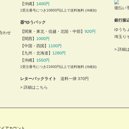
【沖縄】
1400円
後払い手
1受注番号につき10800円以上で送料無料
(沖縄別)
銀行振
器*ゆうパック
ゆうち
【関東・東北・信越・北陸・中部】
920円
合わせ
埼玉り
【関西】
1000円
【中国・四国】
1100円
>
詳細
【九州・北海道】
1280円
【沖縄】
1550円
1受注番号につき21600円以上で送料無料
(沖縄別)
レターパックライト
送料一律 370円
>
詳細はこちら
マイアカウント