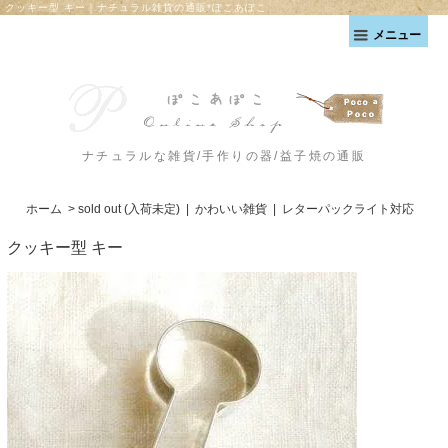
クッキー型 キー｜ナチュラル雑貨の通販*ぽこあぽこ
メニュー
ナチュラルな雑貨/手作りの器/益子焼の通販
ホーム
>
sold out (入荷未定)
|
かわいい雑貨
|
レターパックライト対応
クッキー型 キー