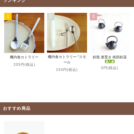
ランキング
1
2
3
機内食カトラリー *スモ
機内食カトラリー
鉄瓶 箸置き 南部鉄器
ール
205円(税込)
0円(税込)
154円(税込)
おすすめ商品