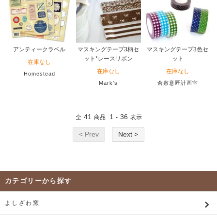
アンティークラベル
マスキングテープ3柄セ
マスキングテープ3色セ
ット*レースリボン
ット
在庫なし
在庫なし
在庫なし
Homestead
Mark's
倉敷意匠計画室
41
1
36
全
商品
-
表示
< Prev
Next >
カテゴリーから探す
よしざわ窯