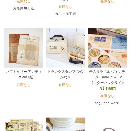
在庫なし
在庫なし
在庫なし
カモ井加工紙
カモ井加工紙
パプトゥリー アンティ
トランクスタンプ ひら
缶入りラベル ヴィンテ
ークWAX紙
がなＳ
ージ Cavallini & Co.
【レターパックライト
在庫なし
在庫なし
可】
在庫なし
fog linen work