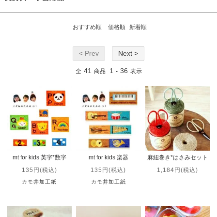
おすすめ順
価格順
新着順
< Prev
Next >
41
1
36
全
商品
-
表示
mt for kids 英字*数字
mt for kids 楽器
麻紐巻き*はさみセット
135円(税込)
135円(税込)
1,184円(税込)
カモ井加工紙
カモ井加工紙