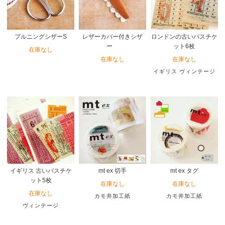
プルニングシザーS
レザーカバー付きシザ
ロンドンの古いバスチケ
ー
ット6枚
在庫なし
在庫なし
在庫なし
イギリス ヴィンテージ
イギリス 古いバスチケ
mt ex 切手
mt ex タグ
ット5枚
在庫なし
在庫なし
在庫なし
カモ井加工紙
カモ井加工紙
ヴィンテージ