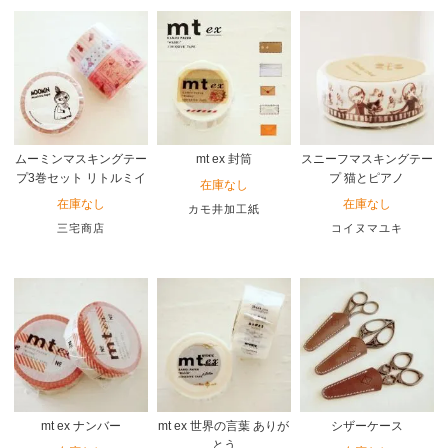
ムーミンマスキングテー
mt ex 封筒
スニーフマスキングテー
プ3巻セット リトルミイ
プ 猫とピアノ
在庫なし
在庫なし
在庫なし
カモ井加工紙
三宅商店
コイヌマユキ
mt ex ナンバー
mt ex 世界の言葉 ありが
シザーケース
とう