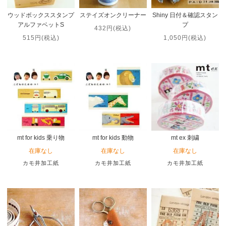
ウッドボックススタンプ
ステイズオンクリーナー
Shiny 日付＆確認スタン
アルファベットS
プ
432円(税込)
515円(税込)
1,050円(税込)
mt for kids 乗り物
mt for kids 動物
mt ex 刺繍
在庫なし
在庫なし
在庫なし
カモ井加工紙
カモ井加工紙
カモ井加工紙