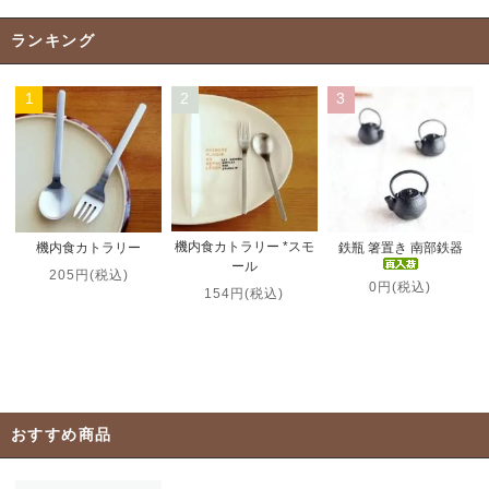
ランキング
1
2
3
機内食カトラリー *スモ
機内食カトラリー
鉄瓶 箸置き 南部鉄器
ール
205円(税込)
0円(税込)
154円(税込)
おすすめ商品