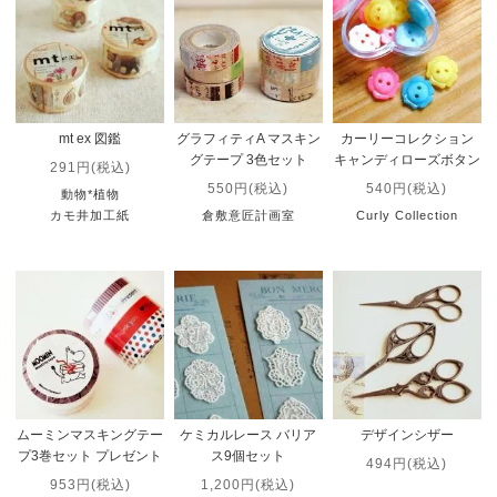
mt ex 図鑑
グラフィティA マスキン
カーリーコレクション
グテープ 3色セット
キャンディローズボタン
291円(税込)
550円(税込)
540円(税込)
動物*植物
カモ井加工紙
倉敷意匠計画室
Curly Collection
ムーミンマスキングテー
ケミカルレース バリア
デザインシザー
プ3巻セット プレゼント
ス9個セット
494円(税込)
953円(税込)
1,200円(税込)