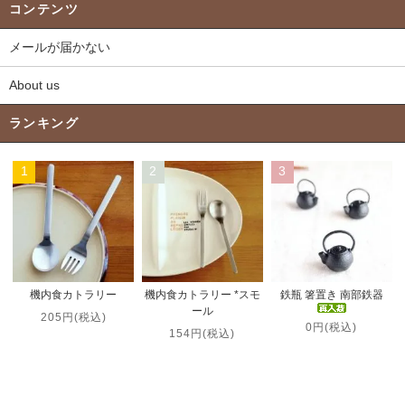
コンテンツ
メールが届かない
About us
ランキング
1
2
3
機内食カトラリー *スモ
機内食カトラリー
鉄瓶 箸置き 南部鉄器
ール
205円(税込)
0円(税込)
154円(税込)