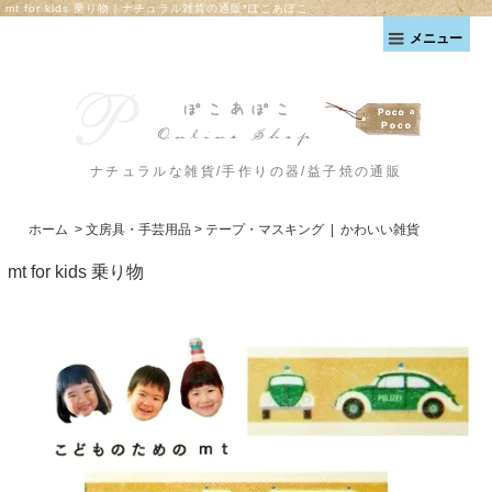
mt for kids 乗り物｜ナチュラル雑貨の通販*ぽこあぽこ
メニュー
ナチュラルな雑貨/手作りの器/益子焼の通販
ホーム
>
文房具・手芸用品
>
テープ・マスキング
|
かわいい雑貨
mt for kids 乗り物