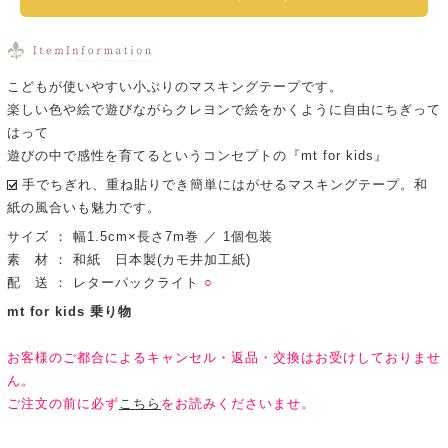
こどもが使いやすい小ぶりのマスキングテープです。
楽しい色や絵で遊びながらクレヨンで絵をかくように自由にちぎって
はって
遊びの中で感性を育てるというコンセプトの『mt for kids』
手でちぎれ、重ね貼りでき簡単にはがせるマスキングテープ。和
紙の風合いも魅力です。
サイズ ： 幅1.5cm×長さ7m巻 ／ 1個包装
素 材 ： 和紙 日本製(カモ井加工紙)
配 送 ： レターパックライト
○
mt for kids 乗り物
お客様のご都合によるキャンセル・返品・交換はお受けしておりませ
ん。
ご注文の前に必ず
こちら
をお読みくださいませ。