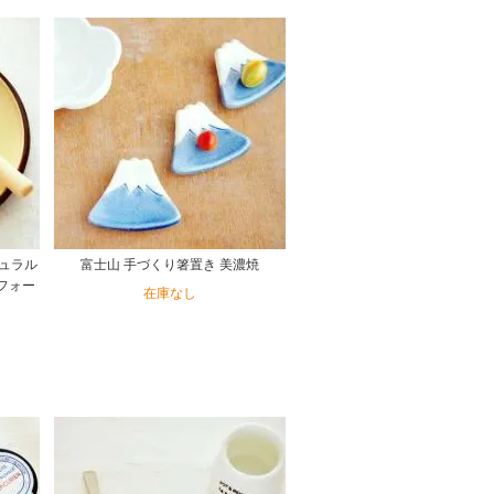
ュラル
富士山 手づくり箸置き 美濃焼
*フォー
在庫なし
】