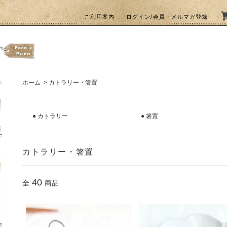
ご利用案内
ログイン/会員・メルマガ登録
ホーム
>
カトラリー・箸置
●
カトラリー
●
箸置
カトラリー・箸置
40
全
商品