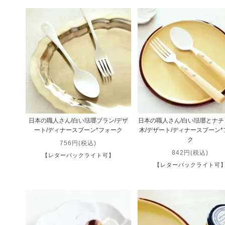
日本の職人さん/白い琺瑯ブラン/デザ
日本の職人さん/白い琺瑯とナチ
ート/ディナースプーン*フォーク
木/デザート/ディナースプーン
ク
756円(税込)
842円(税込)
【レターパックライト可】
【レターパックライト可