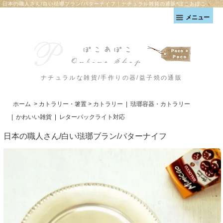
日本の職人さん/白い琺瑯ブラン/バターナイフ｜ナチュラル雑貨の通販*ぽこあぽこ
メニュー
ナチュラルな雑貨/手作りの器/益子焼の通販
ホーム
>
カトラリー・箸置
>
カトラリー
|
琺瑯容器・カトラリー
|
かわいい雑貨
|
レターパックライト対応
日本の職人さん/白い琺瑯ブラン/バターナイフ