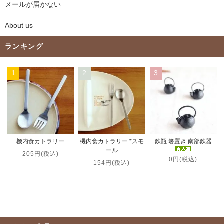
メールが届かない
About us
ランキング
1
2
3
機内食カトラリー *スモ
機内食カトラリー
鉄瓶 箸置き 南部鉄器
ール
205円(税込)
0円(税込)
154円(税込)