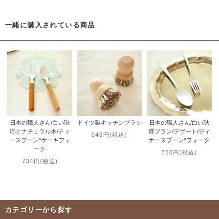
一緒に購入されている商品
日本の職人さん/白い琺
ドイツ製キッチンブラシ
日本の職人さん/白い琺
瑯とナチュラル木/ティ
瑯ブラン/デザート/ディ
648円(税込)
ースプーン*ケーキフォ
ナースプーン*フォーク
ーク
756円(税込)
734円(税込)
カテゴリーから探す