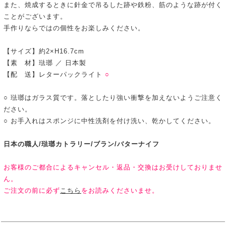
また、焼成するときに針金で吊るした跡や鉄粉、筋のような跡が付く
ことがございます。
手作りならではの個性をお楽しみください。
【サイズ】約2×H16.7cm
【素 材】琺瑯 ／ 日本製
【配 送】レターパックライト
○
○ 琺瑯はガラス質です。落としたり強い衝撃を加えないようご注意く
ださい。
○ お手入れはスポンジに中性洗剤を付け洗い、乾かしてください。
日本の職人/琺瑯カトラリー/ブラン/バターナイフ
お客様のご都合によるキャンセル・返品・交換はお受けしておりませ
ん。
ご注文の前に必ず
こちら
をお読みくださいませ。