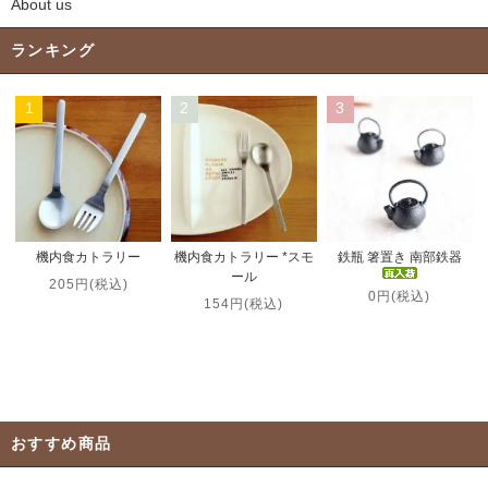
About us
ランキング
1
2
3
機内食カトラリー *スモ
機内食カトラリー
鉄瓶 箸置き 南部鉄器
ール
205円(税込)
0円(税込)
154円(税込)
おすすめ商品