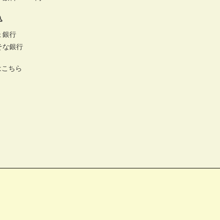
込
ょ銀行
そな銀行
はこちら