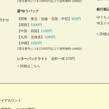
1受注番号につき10800円以上で送料無料
(沖縄別)
銀行振
器*ゆうパック
ゆうち
【関東・東北・信越・北陸・中部】
920円
合わせ
埼玉り
【関西】
1000円
【中国・四国】
1100円
>
詳細
【九州・北海道】
1280円
【沖縄】
1550円
1受注番号につき21600円以上で送料無料
(沖縄別)
レターパックライト
送料一律 370円
>
詳細はこちら
マイアカウント