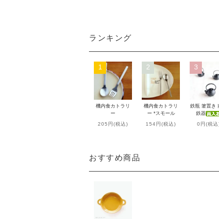
ランキング
1
2
3
機内食カトラリ
機内食カトラリ
鉄瓶 箸置き
ー
ー *スモール
鉄器
205円(税込)
154円(税込)
0円(税込
おすすめ商品