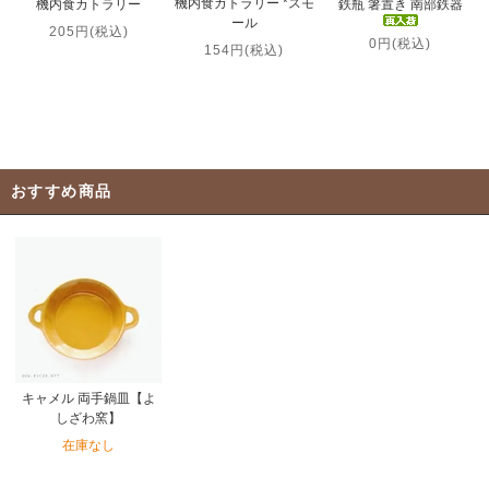
機内食カトラリー *スモ
機内食カトラリー
鉄瓶 箸置き 南部鉄器
ール
205円(税込)
0円(税込)
154円(税込)
おすすめ商品
キャメル 両手鍋皿【よ
しざわ窯】
在庫なし