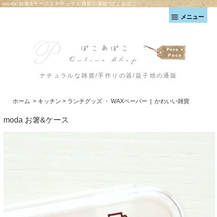
moda お箸&ケース｜ナチュラル雑貨の通販*ぽこあぽこ
メニュー
ナチュラルな雑貨/手作りの器/益子焼の通販
ホーム
>
キッチン
>
ランチグッズ ・ WAXペーパー
|
かわいい雑貨
moda お箸&ケース