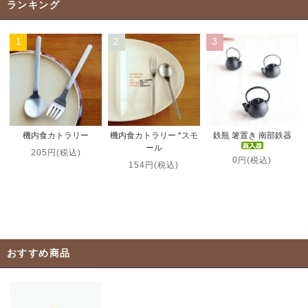
ランキング
1
2
3
機内食カトラリー *スモ
機内食カトラリー
鉄瓶 箸置き 南部鉄器
ール
205円(税込)
0円(税込)
154円(税込)
おすすめ商品