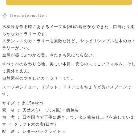
木椀等を作る時にあまるメープル(楓)の端材からできた、口当たり柔
らかなカトラリーです。
ステンレスのカトラリーも素敵だけど、やっぱりシンプルな木のカト
ラリーがいい。
金属が器にぶつかる音、冷たさも気にならない。
すべすべのさわり心地、美しい木目、安心の丸っこいフォルム、そし
て意外と丈夫。
自然素材のやさしいカトラリーです。
スープやシチュー、リゾット、ドリアにもちょうど良いスプーンで
す。
サイズ ： 約15×4cm
素 材 ： 天然木(メープル/楓)・個包装
備 考 ： 日本国内で丁寧に磨き、ウレタン塗装仕上げを施していま
す ／ クラフト木の実(日本）
配 送 ： レターパックライト
○