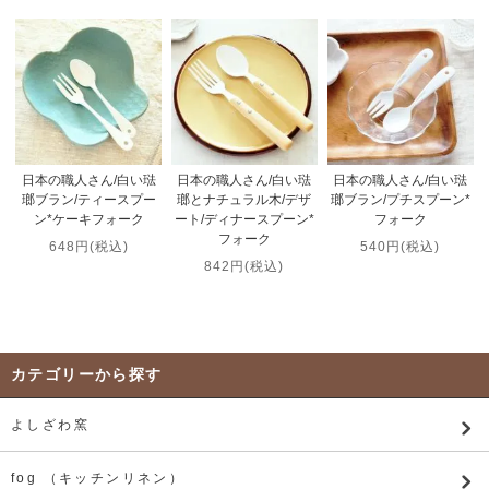
日本の職人さん/白い琺
日本の職人さん/白い琺
日本の職人さん/白い琺
瑯ブラン/ティースプー
瑯とナチュラル木/デザ
瑯ブラン/プチスプーン*
ン*ケーキフォーク
ート/ディナースプーン*
フォーク
フォーク
648円(税込)
540円(税込)
842円(税込)
カテゴリーから探す
よしざわ窯
fog （キッチンリネン）