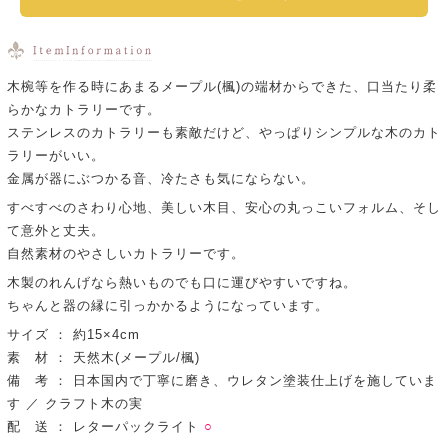
木椀等を作る時にあまるメープル(楓)の端材からできた、口当たり柔
らかなカトラリーです。
ステンレスのカトラリーも素敵だけど、やっぱりシンプルな木のカト
ラリーがいい。
金属が器にぶつかる音、冷たさも気にならない。
すべすべのさわり心地、美しい木目、安心の丸っこいフォルム、そし
て意外と丈夫。
自然素材のやさしいカトラリーです。
木製のれんげなら熱いものでも口に運びやすいですね。
ちゃんと器の縁に引っかかるようになっています。
サイズ ： 約15×4cm
素 材 ： 天然木(メープル/楓)
備 考 ： 日本国内で丁寧に磨き、ウレタン塗装仕上げを施していま
す ／ クラフト木の実
配 送 ： レターパックライト
○