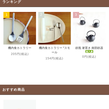
ランキング
1
2
3
機内食カトラリー *スモ
機内食カトラリー
鉄瓶 箸置き 南部鉄器
ール
205円(税込)
0円(税込)
154円(税込)
おすすめ商品