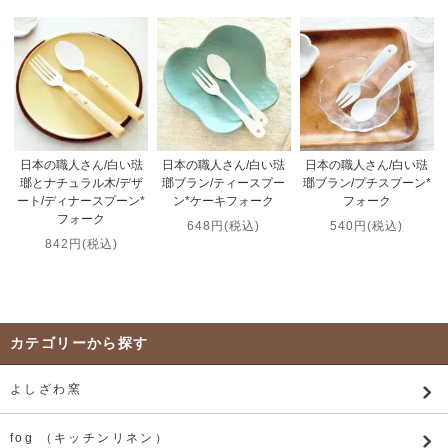
日本の職人さん/白い琺
日本の職人さん/白い琺
日本の職人さん/白い琺
瑯とナチュラル木/デザ
瑯ブラン/ティースプー
瑯ブラン/プチスプーン*
ート/ディナースプーン*
ン*ケーキフォーク
フォーク
フォーク
648円(税込)
540円(税込)
842円(税込)
カテゴリーから探す
よしざわ窯
fog （キッチンリネン）