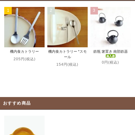
1
2
3
機内食カトラリー *スモ
機内食カトラリー
鉄瓶 箸置き 南部鉄器
ール
205円(税込)
0円(税込)
154円(税込)
おすすめ商品