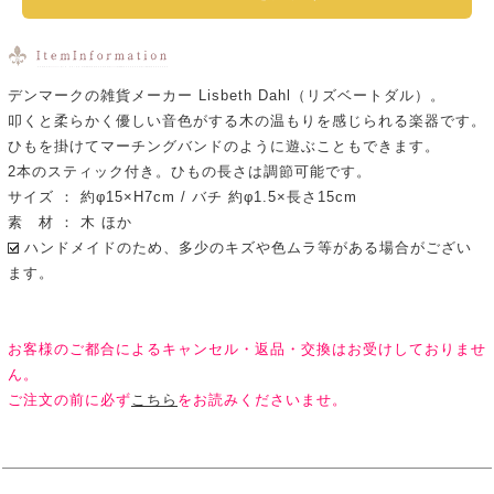
デンマークの雑貨メーカー Lisbeth Dahl（リズベートダル）。
叩くと柔らかく優しい音色がする木の温もりを感じられる楽器です。
ひもを掛けてマーチングバンドのように遊ぶこともできます。
2本のスティック付き。ひもの長さは調節可能です。
サイズ ： 約φ15×H7cm / バチ 約φ1.5×長さ15cm
素 材 ： 木 ほか
ハンドメイドのため、多少のキズや色ムラ等がある場合がござい
ます。
お客様のご都合によるキャンセル・返品・交換はお受けしておりませ
ん。
ご注文の前に必ず
こちら
をお読みくださいませ。