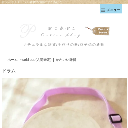
ドラム｜ナチュラル雑貨の通販*ぽこあぽこ
メニュー
ナチュラルな雑貨/手作りの器/益子焼の通販
ホーム
>
sold out (入荷未定)
|
かわいい雑貨
ドラム