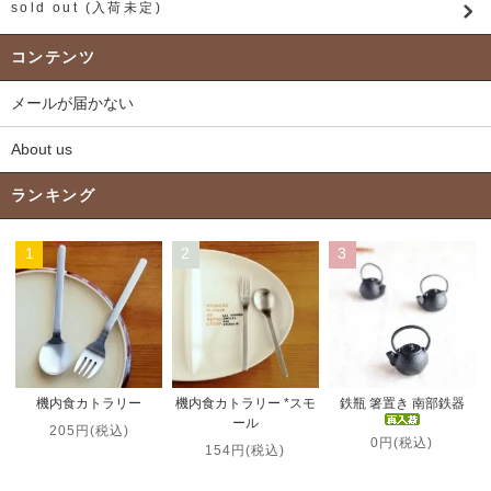
sold out (入荷未定)
コンテンツ
メールが届かない
About us
ランキング
1
2
3
機内食カトラリー *スモ
機内食カトラリー
鉄瓶 箸置き 南部鉄器
ール
205円(税込)
0円(税込)
154円(税込)