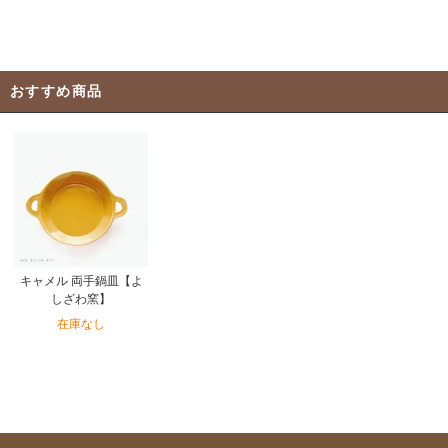
おすすめ商品
キャメル 両手鍋皿【よ
しざわ窯】
在庫なし