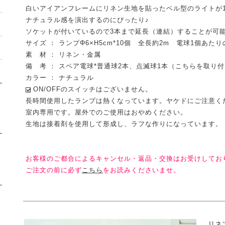
白いアイアンフレームにリネン生地を貼ったベル型のライトが
ナチュラル感を演出するのにぴったり♪
ソケットが付いているので3本まで延長（連結）することが可
サイズ ： ランプΦ6×H5cm*10個 全長約2m 電球1個あたり
素 材 ： リネン・金属
備 考 ： スペア電球*普通球2本、点滅球1本（こちらを取り
カラー ： ナチュラル
ON/OFFのスイッチはございません。
長時間使用したランプは熱くなっています。ヤケドにご注意く
室内専用です。屋外でのご使用はおやめください。
生地は接着剤を使用して形成し、ラフな作りになっています。
お客様のご都合によるキャンセル・返品・交換はお受けしてお
ご注文の前に必ず
こちら
をお読みくださいませ。
リネ