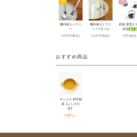
機内食カトラリ
機内食カトラリ
鉄瓶 箸置き
ー
ー *スモール
鉄器
205円(税込)
154円(税込)
0円(税込
おすすめ商品
キャメル 両手鍋
皿【よしざわ
窯】
在庫なし