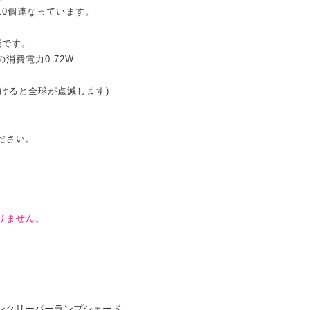
10個連なっています。
能です。
の消費電力0.72W
付けると全球が点滅します)
ださい。
りません。
ンクリーパーランプシェード