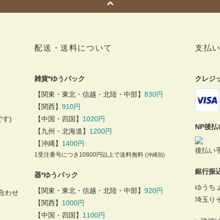
配送・送料について
支払
雑貨*ゆうパック
クレジ
【関東・東北・信越・北陸・中部】
830円
【関西】
910円
す)
【中国・四国】
1020円
NP後
【九州・北海道】
1200円
【沖縄】
1400円
後払い手
1受注番号につき10800円以上で送料無料
(沖縄別)
銀行振
器*ゆうパック
ゆうち
【関東・東北・信越・北陸・中部】
920円
合わせ
埼玉り
【関西】
1000円
【中国・四国】
1100円