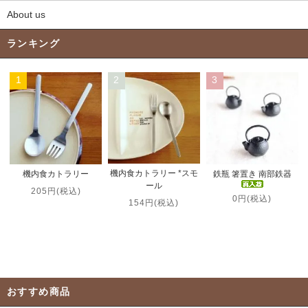
About us
ランキング
1
2
3
機内食カトラリー *スモ
機内食カトラリー
鉄瓶 箸置き 南部鉄器
ール
205円(税込)
0円(税込)
154円(税込)
おすすめ商品