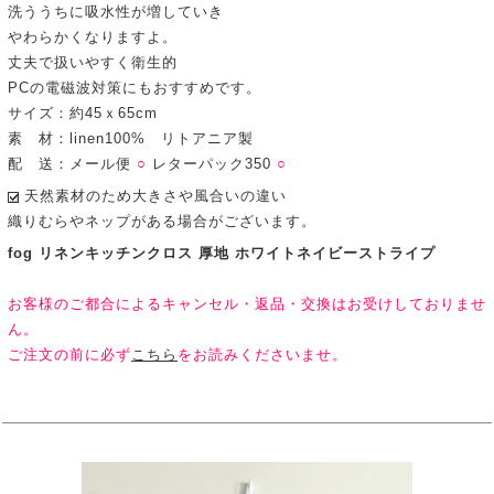
洗ううちに吸水性が増していき
やわらかくなりますよ。
丈夫で扱いやすく衛生的
PCの電磁波対策にもおすすめです。
サイズ：約45ｘ65cm
素 材：linen100% リトアニア製
配 送：メール便
○
レターパック350
○
天然素材のため大きさや風合いの違い
織りむらやネップがある場合がございます。
fog リネンキッチンクロス 厚地 ホワイトネイビーストライプ
お客様のご都合によるキャンセル・返品・交換はお受けしておりませ
ん。
ご注文の前に必ず
こちら
をお読みくださいませ。