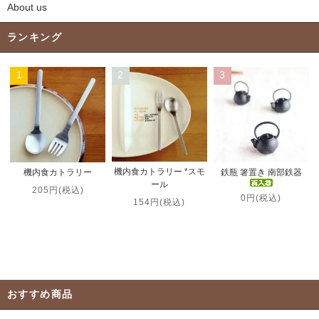
About us
ランキング
1
2
3
機内食カトラリー *スモ
機内食カトラリー
鉄瓶 箸置き 南部鉄器
ール
205円(税込)
0円(税込)
154円(税込)
おすすめ商品