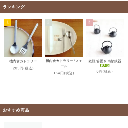
ランキング
1
2
3
機内食カトラリー *スモ
機内食カトラリー
鉄瓶 箸置き 南部鉄器
ール
205円(税込)
0円(税込)
154円(税込)
おすすめ商品