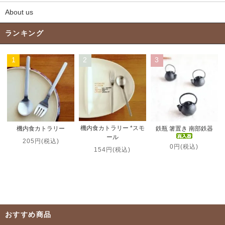
About us
ランキング
1
2
3
機内食カトラリー *スモ
機内食カトラリー
鉄瓶 箸置き 南部鉄器
ール
205円(税込)
0円(税込)
154円(税込)
おすすめ商品