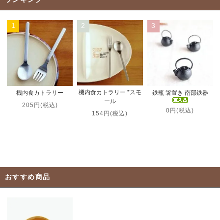
1
2
3
機内食カトラリー *スモ
機内食カトラリー
鉄瓶 箸置き 南部鉄器
ール
205円(税込)
0円(税込)
154円(税込)
おすすめ商品