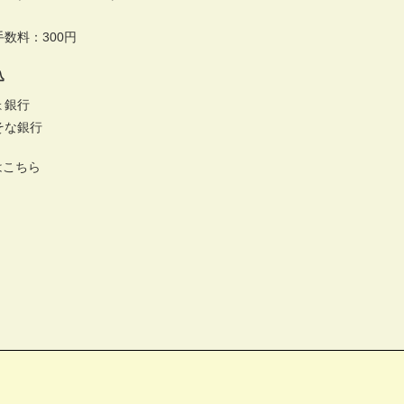
数料：300円
込
ょ銀行
そな銀行
はこちら