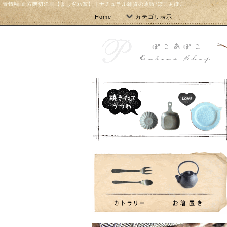
青錆釉 正方隅切洋皿【よしざわ窯】｜ナチュラル雑貨の通販*ぽこあぽこ
Home
カテゴリ表示