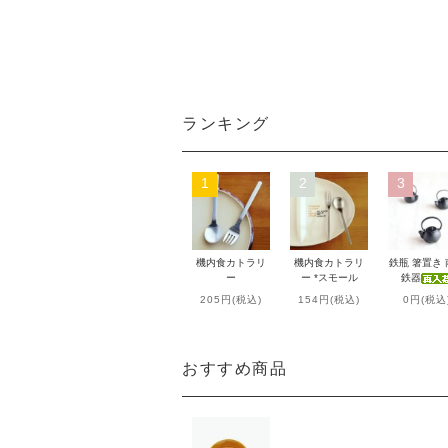
ランキング
1
2
3
機内食カトラリ
機内食カトラリ
鉄瓶 箸置き
ー
ー *スモール
鉄器
205円(税込)
154円(税込)
0円(税込
おすすめ商品