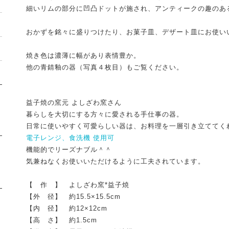
細いリムの部分に凹凸ドットが施され、アンティークの趣のあ
おかずを銘々に盛りつけたり、お菓子皿、デザート皿にお使い
焼き色は濃薄に幅があり表情豊か。
他の青錆釉の器（写真４枚目）もご覧ください。
益子焼の窯元 よしざわ窯さん
暮らしを大切にする方々に愛される手仕事の器。
日常に使いやすく可愛らしい器は、お料理を一層引き立ててく
電子レンジ、食洗機 使用可
機能的でリーズナブル＾＾
気兼ねなくお使いいただけるように工夫されています。
【 作 】 よしざわ窯*益子焼
【外 径】 約15.5×15.5cm
【内 径】 約12×12cm
【高 さ】 約1.5cm