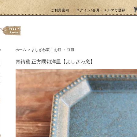
ご利用案内
ログイン/会員・メルマガ登録
ホーム
>
よしざわ窯
|
お皿 ・ 豆皿
青錆釉 正方隅切洋皿【よしざわ窯】