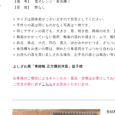
【備 考】 電子レンジ・食洗機
○
【質 感】 艶なし
○ サイズは固体差がございますので目安としてください。
○ 手作りの器は同じものがなく写真は一例です。
○ 同じデザインの器でも、大きさ、形、焼き色、模様の出方、
○ 釉薬がかかっていない箇所、釉薬の流れや溜まり、ムラ、釉
○ 鉄点、斑点、小穴、凹凸、貫入、ゆがみやがたつき、ざらつ
○ 食洗機をお使いの際は、倒れたり食器同士でぶつかり合わな
○ お持ちの器を買い足しされる場合、お手元の器とは風合い等
よしざわ窯「青錆釉 正方隅切洋皿」益子焼
お客様のご都合によるキャンセル・返品・交換はお受けしてお
ご注文の前に必ず
こちら
をお読みくださいませ。
青錆