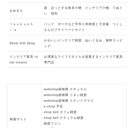
器 ほっとする食卓小物 インテリア小物 てぬぐ
まめきち
い 招布
ｔｓｕｋｕｓｈ
バック ポーチなど手作り布雑貨と子供服 つくし
ｉ’ｓ
さんのプライベートサイト
かわいいインテリア雑貨、ぬいぐるみ、無料ラッピ
Shoei Gift Shop
ング
インテリア家具 ro
お洒落なライフスタイルを提案するインテリア家具
om-visions
専門店
webshop探検隊 ナチュラル
webshop探検隊 リネン雑貨
webshop探検隊 ステンドグラス
e-shop 手芸
shop bell カフェ雑貨
shop bell ナチュラル雑貨
検索サイト
雑貨ファン