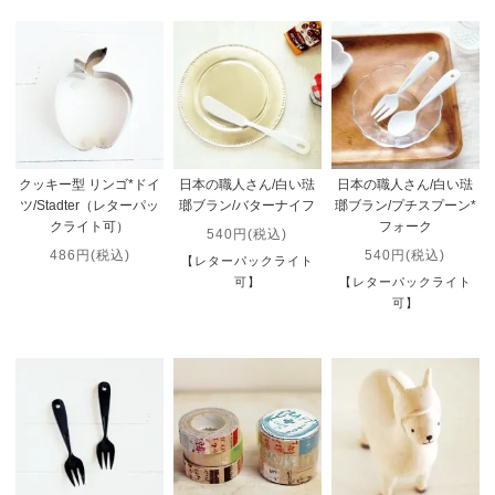
クッキー型 リンゴ*ドイ
日本の職人さん/白い琺
日本の職人さん/白い琺
ツ/Stadter（レターパッ
瑯ブラン/バターナイフ
瑯ブラン/プチスプーン*
クライト可）
フォーク
540円(税込)
486円(税込)
540円(税込)
【レターパックライト
可】
【レターパックライト
可】