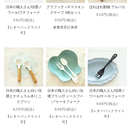
日本の職人さん/琺瑯ノ
グラフィティA マスキン
ぽれぽれ動物 アルパカ
ワール/プチフォーク
グテープ 3色セット
618円(税込)
540円(税込)
550円(税込)
【レターパックライト
倉敷意匠計画室
可】
日本の職人さん/白い琺
日本の職人さん/白い琺
日本の職人さん/琺瑯ノ
瑯とナチュラル木/ミニ
瑯ブラン/ティースプー
ワール/ケーキフォーク
スプーン
ン*ケーキフォーク
648円(税込)
626円(税込)
648円(税込)
【レターパックライト
【レターパックライト
【レターパックライト
可】
可】
可】