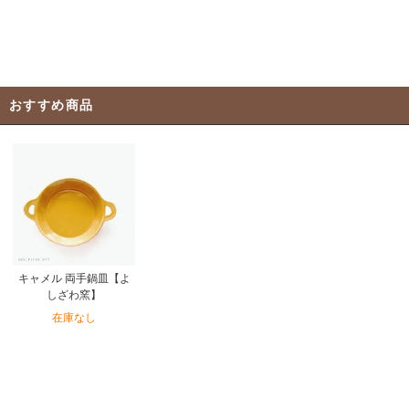
おすすめ商品
キャメル 両手鍋皿【よ
しざわ窯】
在庫なし