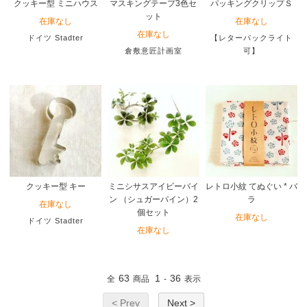
クッキー型 ミニハウス
マスキングテープ3色セ
パッキングクリップＳ
ット
在庫なし
在庫なし
在庫なし
ドイツ Stadter
【レターパックライト
倉敷意匠計画室
可】
クッキー型 キー
ミニシサスアイビーバイ
レトロ小紋 てぬぐい * バ
ン （シュガーパイン）2
ラ
在庫なし
個セット
在庫なし
ドイツ Stadter
在庫なし
63
1
36
全
商品
-
表示
< Prev
Next >