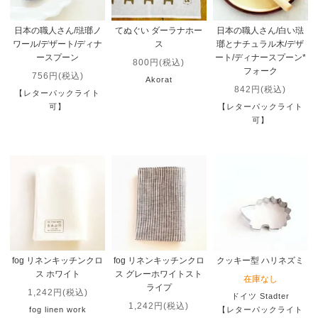
日本の職人さん/琺瑯ノ
てぬぐい ダーラナホー
日本の職人さん/白い琺
ワール/デザート/ディナ
ス
瑯とナチュラル木/デザ
ースプーン
ート/ディナースプーン*
800円(税込)
フォーク
756円(税込)
Akorat
842円(税込)
【レターパックライト
可】
【レターパックライト
可】
fog リネンキッチンクロ
fog リネンキッチンクロ
クッキー型 ハリネズミ
ス ホワイト
ス グレーホワイトスト
在庫なし
ライプ
1,242円(税込)
ドイツ Stadter
1,242円(税込)
fog linen work
【レターパックライト