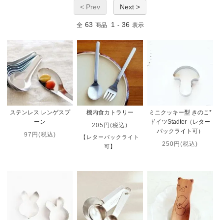
< Prev
Next >
63
1
36
全
商品
-
表示
ステンレス レンゲスプ
機内食カトラリー
ミニクッキー型 きのこ*
ーン
ドイツStadter（レター
205円(税込)
パックライト可）
97円(税込)
【レターパックライト
250円(税込)
可】