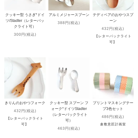
クッキー型 うさぎ*ドイ
アルミメジャースプーン
テディベアのおやつスプ
ツ/Stadter（レターパッ
ーン
388円(税込)
クライト可）
432円(税込)
300円(税込)
【レターパックライト
可】
きりんのおやつフォーク
クッキー型 スプーン フ
プリントマスキングテー
ォーク*ドイツStadter
プ3色セット
432円(税込)
（レターパックライト
486円(税込)
【レターパックライト
可）
可】
倉敷意匠計画室
463円(税込)