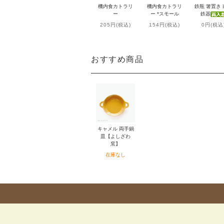
機内食カトラリ
機内食カトラリ
鉄瓶 箸置き
ー
ー *スモール
鉄器
205円(税込)
154円(税込)
0円(税込
おすすめ商品
キャメル 両手鍋
皿【よしざわ
窯】
在庫なし