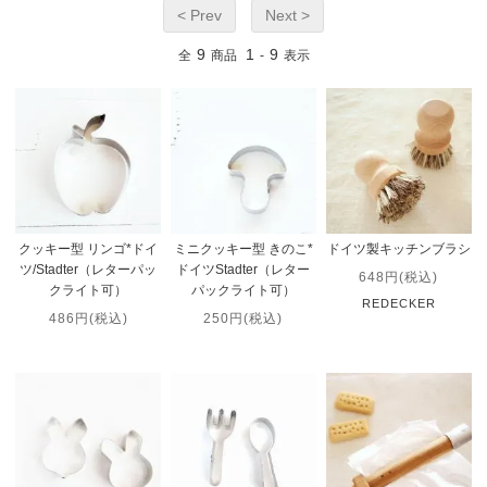
< Prev
Next >
9
1
9
全
商品
-
表示
クッキー型 リンゴ*ドイ
ミニクッキー型 きのこ*
ドイツ製キッチンブラシ
ツ/Stadter（レターパッ
ドイツStadter（レター
648円(税込)
クライト可）
パックライト可）
REDECKER
486円(税込)
250円(税込)