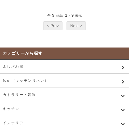
9
1
9
全
商品
-
表示
< Prev
Next >
カテゴリーから探す
よしざわ窯
fog （キッチンリネン）
カトラリー・箸置
キッチン
インテリア